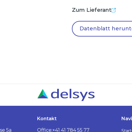
Zum Lieferant
Datenblatt herunt
Kontakt
Navi
se 5a
Office:
+41 41 784 55 77
Start