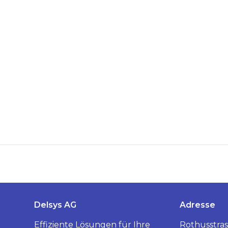
Delsys AG
Adresse
Effiziente Lösungen für Ihre
Rothusstras