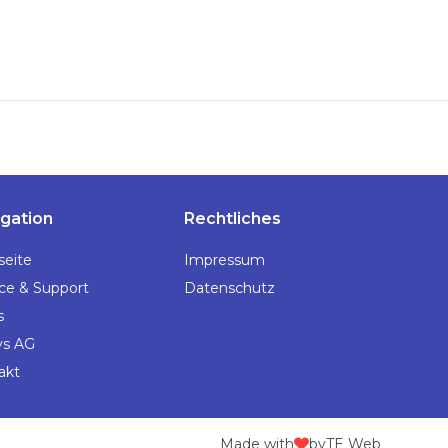
gation
Rechtliches
seite
Impressum
ice & Support
Datenschutz
s
ys AG
akt
Made with
by
TE Web